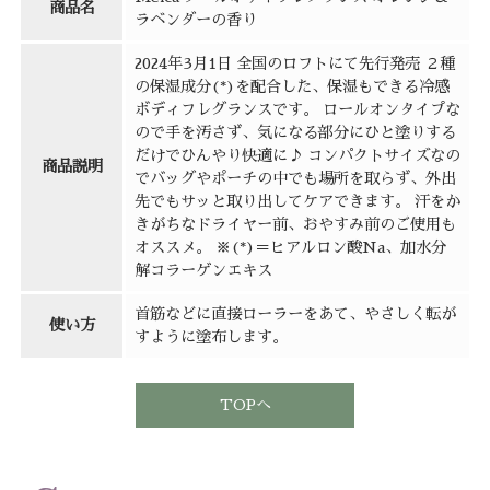
商品名
ラベンダーの香り
2024年3月1日 全国のロフトにて先行発売 ２種
の保湿成分(*)を配合した、保湿もできる冷感
ボディフレグランスです。 ロールオンタイプな
ので手を汚さず、気になる部分にひと塗りする
だけでひんやり快適に♪ コンパクトサイズなの
商品説明
でバッグやポーチの中でも場所を取らず、外出
先でもサッと取り出してケアできます。 汗をか
きがちなドライヤー前、おやすみ前のご使用も
オススメ。 ※(*)＝ヒアルロン酸Na、加水分
解コラーゲンエキス
首筋などに直接ローラーをあて、やさしく転が
使い方
すように塗布します。
TOPへ