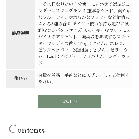
“その日なりたい自分像”にあわせて選ぶジェ
ンダーレスフレグランス 重厚なウッド、爽やか
なフルーティ、やわらかなフラワーなど情緒あ
ふれる6種の香り デイリー使いや持ち運びに便
利なコンパクトサイズ スモーキーなウッドにス
商品説明
パイスのアクセント 誠実さを象徴するスモー
キーウッディの香り Top：タイム、エレミ、
ピンクペッパー Middle：ヒノキ、ゼラニウ
ム Last：ベチバー、オリバナム、シダーウッ
ド
適量を首筋、手首などにスプレーしてご使用く
使い方
ださい。
TOPへ
C
ontents