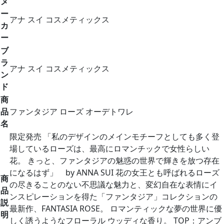
メ
ー
アナ スイ コスメティックス
カ
ー
ブ
ラ
アナ スイ コスメティックス
ン
ド
商
品
ファンタジア ローズ オーデトワレ
名
限定発売 「私のデザインのメインモチーフとしても多く登
場しているローズは、最高にロマンチックで女性らしい
花。 きっと、ファンタジアの魅惑の世界で輝きを放つ存在
になるはず」 by ANNA SUI 花の女王とも呼ばれるローズ
商
の尽きることのない不思議な魅力と、変幻自在な表情にイ
品
ンスピレーションを得た「ファンタジア」コレクションの
説
最新作、FANTASIA ROSE。 ロマンティックな夢の世界に優
明
しく誘うようなフローラル ウッディな香り。 TOP：アンブ