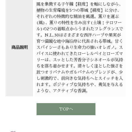
風を象徴する子午線【経度】を軸にしながら、
植物の生育環境を5つの帯域【緯度】に分け、
それぞれの特徴的な精油を厳選。薫りを運ぶ
(風)、薫りの特性を生み出す(土壌：テロワー
ル)の2つの着眼点からうまれたフレグランスで
す。N.L.30はさまざまな西洋ハーブや果実が
育つ温暖な地中海沿岸に代表される帯域。甘く
商品説明
スパイシーさもあり生命力の強いオレガノ。ス
パイスに使われてきたローレルベイとローズマ
リーは、スッとした芳香分子シネオールが気持
ちを落ち着かせます。清々しく凜とした強さを
放つオリバナムやガルバナムのブレンドが、少
し刺激的で、前向きな気持ちへとスイッチを入
れます。ポジティブな気持ちや、勇気を与える
ような、アクティブな香調。
TOPへ