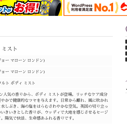
 ミスト
n(ジョー マローン ロンドン)
n(ジョー マローン ロンドン)
ソルト ボディ ミスト
ドン人気の香りから、ボディ ミストが登場。リッチなケア成分
軽やかで健康的なツヤを与えます。日常から離れ、風に吹かれ
と水しぶき、海の塩をはらむさわやかな空気。英国の切り立っ
のいきいきとした香りが、ウッディで大地を感じさせるセージ
す。陽気で快活、生命感あふれる香りです。