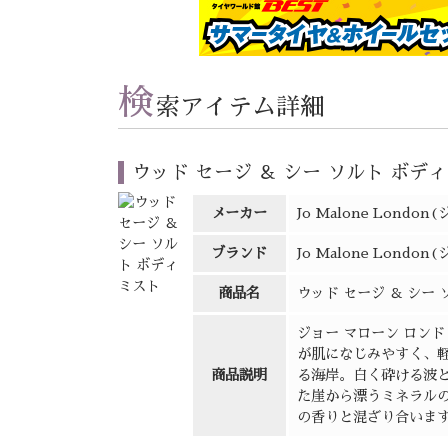
検
索アイテム詳細
ウッド セージ ＆ シー ソルト ボディ
メーカー
Jo Malone Londo
ブランド
Jo Malone Londo
商品名
ウッド セージ ＆ シー 
ジョー マローン ロン
が肌になじみやすく、
商品説明
る海岸。白く砕ける波
た崖から漂うミネラル
の香りと混ざり合いま